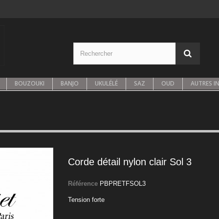
BOUZOUKI
BANJO
UKULÉLÉ
SAZ
OUD
AUTRES I
Corde détail nylon clair Sol 3
Référence
PBPRETFSOL3
Tension forte