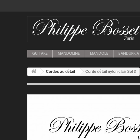
GUITARE
MANDOLINE
MANDOLE
BANDURRIA
Cordes au détail
Corde détail nylon clair Sol 3