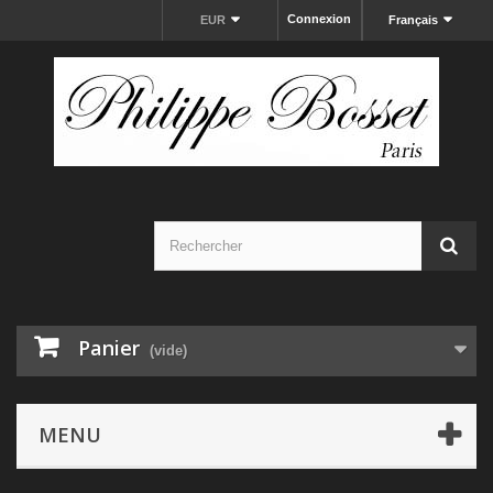
Connexion
EUR
Français
Panier
(vide)
MENU